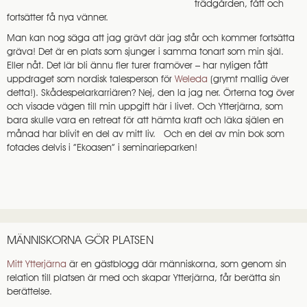
trädgården, fått och
fortsätter få nya vänner.
Man kan nog säga att jag grävt där jag står och kommer fortsätta
gräva! Det är en plats som sjunger i samma tonart som min själ.
Eller nåt. Det lär bli ännu fler turer framöver – har nyligen fått
uppdraget som nordisk talesperson för
Weleda
(grymt mallig över
detta!). Skådespelarkarriären? Nej, den la jag ner. Örterna tog över
och visade vägen till min uppgift här i livet. Och Ytterjärna, som
bara skulle vara en retreat för att hämta kraft och läka själen en
månad har blivit en del av mitt liv. Och en del av min bok som
fotades delvis i ”Ekoasen” i seminarieparken!
MÄNNISKORNA GÖR PLATSEN
Mitt Ytterjärna
är en gästblogg där människorna, som genom sin
relation till platsen är med och skapar Ytterjärna, får berätta sin
berättelse.