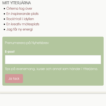
MITT YTTERJÄRNA
Örterna tog över
En inspirerande plats
Rock'n'roll i idyllen
En kreativ mötesplats
Jag får ny energi
Prenumerera på Nyhetsbrev
E-post
Tips på evenemang, kurser och annat som händer i Ytterjärna.