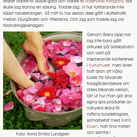
istället vidare till Skäve gård och vidare till
Rosendals trädgård
, där
skulle jag stanna en säsong. Trodde jag. Vi har fortfarande inte
klippt navelsträngen. Så mitt liv har sedan dess gått i skytteltrafik
mellan Djurgården och Ytterjärna. Och jag som trodde jag var
förändringsbenägen!
Genom årens lopp har
jag inte bara gått
örtkurser på Skillebyholm
och varit på
inspirerande konferenser
i
Kulturhuset
, men även
haft äran att hålla
kurser för blivande
trädgårdsmästare om
örters läkande verkan,
lärt ut hur man gör sina
egna spa-produkter av
naturens skörd till
nyfikna kursdeltagare,
samarbetat med
Saltå
Kvarn
, haft fina möten
och samtal i
Foto: Anna Emilia Lundgren