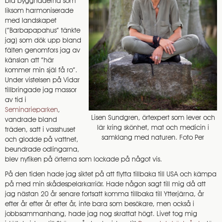
blå byggnaderna som
liksom harmoniserade
med landskapet
(”Barbapapahus” tänkte
jag) som dök upp bland
fälten genomfors jag av
känslan att ”här
kommer min själ få ro”.
Under vistelsen på Vidar
tillbringade jag massor
av tid i
Seminarieparken
,
Lisen Sundgren, örtexpert som lever och
vandrade bland
lär kring skönhet, mat och medicin i
träden, satt i vasshuset
samklang med naturen. Foto Per
och glodde på vattnet,
beundrade odlingarna,
blev nyfiken på örterna som lockade på något vis.
På den tiden hade jag siktet på att flytta tillbaka till USA och kämpa
på med min skådespelarkarriär. Hade någon sagt till mig då att
jag nästan 20 år senare fortsatt komma tillbaka till Ytterjärna, år
efter år efter år efter år, inte bara som besökare, men också i
jobbsammanhang, hade jag nog skrattat högt. Livet tog mig