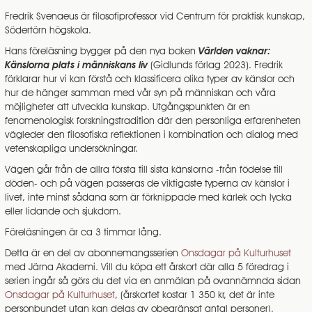
Fredrik Svenaeus är filosofiprofessor vid Centrum för praktisk kunskap,
Södertörn högskola.
Hans föreläsning bygger på den nya boken
Världen vaknar:
Känslorna plats i människans liv
(Gidlunds förlag 2023). Fredrik
förklarar hur vi kan förstå och klassificera olika typer av känslor och
hur de hänger samman med vår syn på människan och våra
möjligheter att utveckla kunskap. Utgångspunkten är en
fenomenologisk forskningstradition där den personliga erfarenheten
vägleder den filosofiska reflektionen i kombination och dialog med
vetenskapliga undersökningar.
Vägen går från de allra första till sista känslorna -från födelse till
döden- och på vägen passeras de viktigaste typerna av känslor i
livet, inte minst sådana som är förknippade med kärlek och lycka
eller lidande och sjukdom.
Föreläsningen är ca 3 timmar lång.
Detta är en del av abonnemangsserien
Onsdagar på Kulturhuset
med Järna Akademi. Vill du köpa ett årskort där alla 5 föredrag i
serien ingår så görs du det via en anmälan på ovannämnda sidan
Onsdagar på Kulturhuset
, (årskortet kostar 1 350 kr, det är inte
personbundet utan kan delas av obegränsat antal personer).