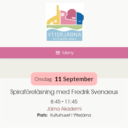
Meny
11
September
Onsdag
Spiraföreläsning med Fredrik Svenaeus
-
8:45
11:45
Järna Akademi
Plats:
Kulturhuset i Ytterjärna