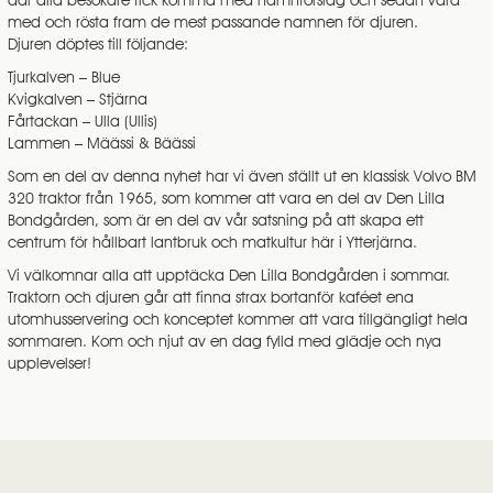
där alla besökare fick komma med namnförslag och sedan vara
med och rösta fram de mest passande namnen för djuren.
Djuren döptes till följande:
Tjurkalven – Blue
Kvigkalven – Stjärna
Fårtackan – Ulla (Ullis)
Lammen – Määssi & Bäässi
Som en del av denna nyhet har vi även ställt ut en klassisk Volvo BM
320 traktor från 1965, som kommer att vara en del av Den Lilla
Bondgården, som är en del av vår satsning på att skapa ett
centrum för hållbart lantbruk och matkultur här i Ytterjärna.
Vi välkomnar alla att upptäcka Den Lilla Bondgården i sommar.
Traktorn och djuren går att finna strax bortanför kaféet ena
utomhusservering och konceptet kommer att vara tillgängligt hela
sommaren. Kom och njut av en dag fylld med glädje och nya
upplevelser!