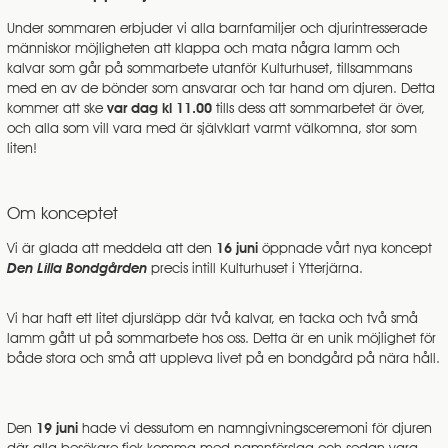
Under sommaren erbjuder vi alla barnfamiljer och djurintresserade
människor möjligheten att klappa och mata några lamm och
kalvar som går på sommarbete utanför Kulturhuset, tillsammans
med en av de bönder som ansvarar och tar hand om djuren. Detta
kommer att ske
var dag kl 11.00
tills dess att sommarbetet är över
,
och alla som vill vara med är självklart varmt välkomna, stor som
liten!
Om konceptet
Vi är glada att meddela att den
16 juni
öppnade vårt nya koncept
Den Lilla Bondgården
precis intill Kulturhuset i Ytterjärna.
Vi har haft ett litet djursläpp där två kalvar, en tacka och två små
lamm gått ut på sommarbete hos oss. Detta är en unik möjlighet för
både stora och små att uppleva livet på en bondgård på nära håll.
Den
19 juni
hade vi dessutom en namngivningsceremoni för djuren