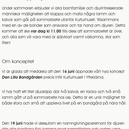
Under sommaren erbjuder vi alla barnfamiljer och djurintresserade
människor möjligheten att klappa och mata några lamm och
kalvar som går på sommarbete utanför Kulturhuset, tillsammans
med en av de bönder som ansvarar och tar hand om djuren. Detta
kommer att ske
var dag kl 11.00
tills dess att sommarbetet är över
,
och alla som vill vara med är självklart varmt välkomna, stor som
liten!
Om konceptet
Vi är glada att meddela att den
16 juni
öppnade vårt nya koncept
Den Lilla Bondgården
precis intill Kulturhuset i Ytterjärna.
Vi har haft ett litet djursläpp där två kalvar, en tacka och två små
lamm gått ut på sommarbete hos oss. Detta är en unik möjlighet för
både stora och små att uppleva livet på en bondgård på nära håll.
Den
19 juni
hade vi dessutom en namngivningsceremoni för djuren