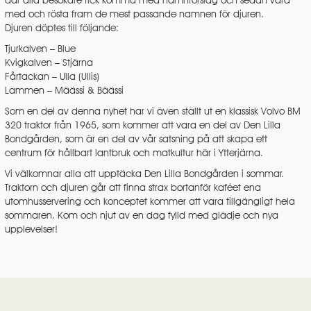
där alla besökare fick komma med namnförslag och sedan vara
med och rösta fram de mest passande namnen för djuren.
Djuren döptes till följande:
Tjurkalven – Blue
Kvigkalven – Stjärna
Fårtackan – Ulla (Ullis)
Lammen – Määssi & Bäässi
Som en del av denna nyhet har vi även ställt ut en klassisk Volvo BM
320 traktor från 1965, som kommer att vara en del av Den Lilla
Bondgården, som är en del av vår satsning på att skapa ett
centrum för hållbart lantbruk och matkultur här i Ytterjärna.
Vi välkomnar alla att upptäcka Den Lilla Bondgården i sommar.
Traktorn och djuren går att finna strax bortanför kaféet ena
utomhusservering och konceptet kommer att vara tillgängligt hela
sommaren. Kom och njut av en dag fylld med glädje och nya
upplevelser!