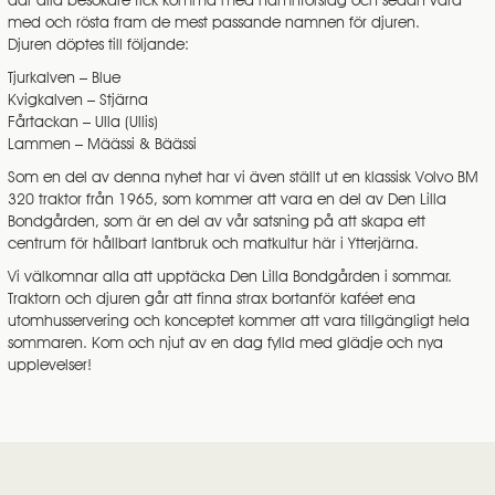
där alla besökare fick komma med namnförslag och sedan vara
med och rösta fram de mest passande namnen för djuren.
Djuren döptes till följande:
Tjurkalven – Blue
Kvigkalven – Stjärna
Fårtackan – Ulla (Ullis)
Lammen – Määssi & Bäässi
Som en del av denna nyhet har vi även ställt ut en klassisk Volvo BM
320 traktor från 1965, som kommer att vara en del av Den Lilla
Bondgården, som är en del av vår satsning på att skapa ett
centrum för hållbart lantbruk och matkultur här i Ytterjärna.
Vi välkomnar alla att upptäcka Den Lilla Bondgården i sommar.
Traktorn och djuren går att finna strax bortanför kaféet ena
utomhusservering och konceptet kommer att vara tillgängligt hela
sommaren. Kom och njut av en dag fylld med glädje och nya
upplevelser!