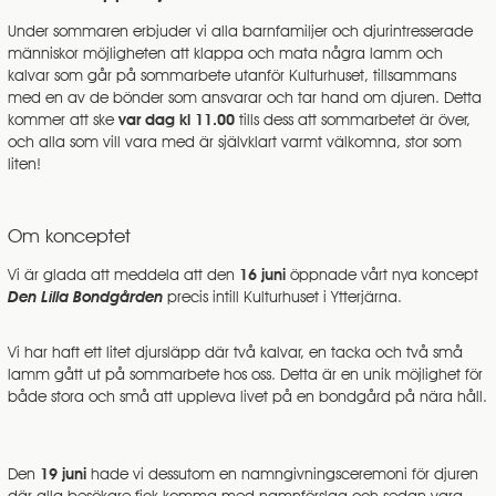
Under sommaren erbjuder vi alla barnfamiljer och djurintresserade
människor möjligheten att klappa och mata några lamm och
kalvar som går på sommarbete utanför Kulturhuset, tillsammans
med en av de bönder som ansvarar och tar hand om djuren. Detta
kommer att ske
var dag kl 11.00
tills dess att sommarbetet är över
,
och alla som vill vara med är självklart varmt välkomna, stor som
liten!
Om konceptet
Vi är glada att meddela att den
16 juni
öppnade vårt nya koncept
Den Lilla Bondgården
precis intill Kulturhuset i Ytterjärna.
Vi har haft ett litet djursläpp där två kalvar, en tacka och två små
lamm gått ut på sommarbete hos oss. Detta är en unik möjlighet för
både stora och små att uppleva livet på en bondgård på nära håll.
Den
19 juni
hade vi dessutom en namngivningsceremoni för djuren