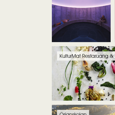
KulturMat Restaruang &
Örjanskolan