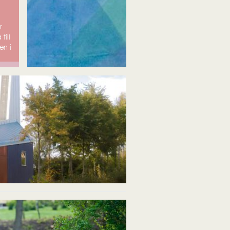
r
till
en i