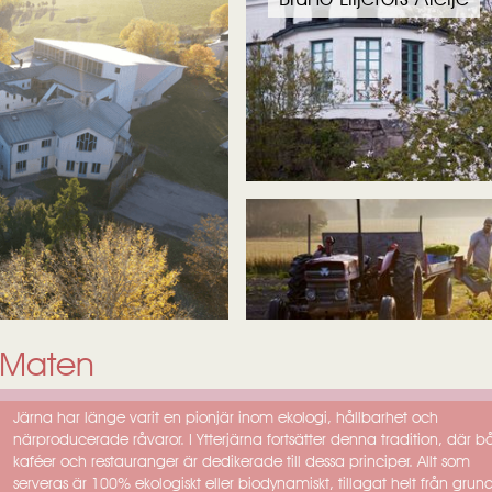
Maten
Järna har länge varit en pionjär inom ekologi, hållbarhet och
närproducerade råvaror. I Ytterjärna fortsätter denna tradition, där 
kaféer och restauranger är dedikerade till dessa principer. Allt som
serveras är 100% ekologiskt eller biodynamiskt, tillagat helt från grun