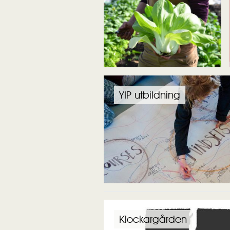
YIP utbildning
Klockargården