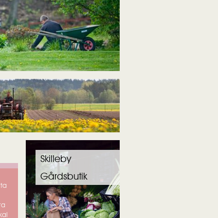
Skilleby
Gårdsbutik
ita
ra
kal