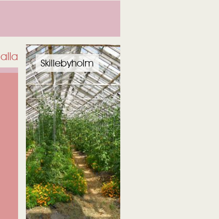
alla
Skillebyholm