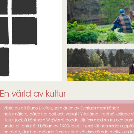
En värld av kultur
Visste du att Bruno Liljefors, som är en av Sveriges mest kända
naturmålare, både har bott och verkat i Ytterjärna. I det så kallade V
Huset (också känt som WigWam) bodde Liljefors med sin fru och barn
under ett antal år i början av 1900-talet. I huset lät han sedan uppfö
en ateljé, där han målade flera av sina världsberömda motiv - en lo