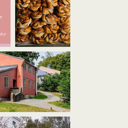
ar
atur