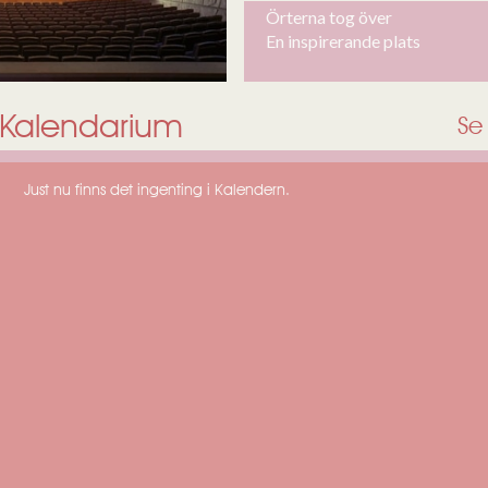
Örterna tog över
En inspirerande plats
Kalendarium
Se 
Just nu finns det ingenting i Kalendern.