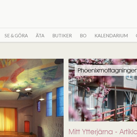
SE & GÖRA
ÄTA
BUTIKER
BO
KALENDARIUM
Phoenixmottagninge
Mitt Ytterjärna - Artikl