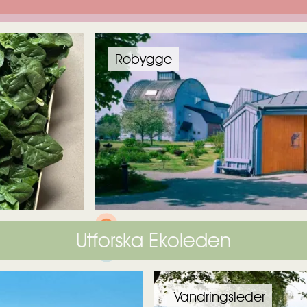
Robygge
Robygge
Utforska Ekoleden
Vandringsleder