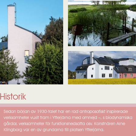
Historik
Sedan början av 1930-talet har en rad antroposofiskt inspirerade
verksamheter vuxit fram i Ytterjärna med omnejd –, s biodynamiska
gårdar, verksamheter för funktionsnedsatta osv. Konstnären Arne
Klingborg var en av grundarna tilI platsen Ytterjärna.