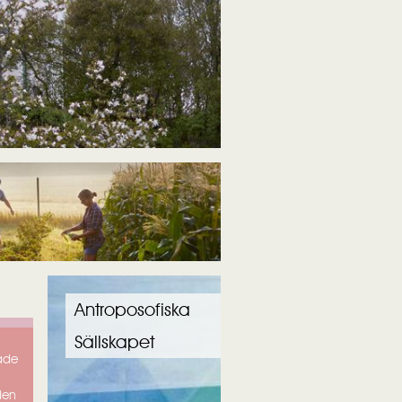
Antroposofiska
Sällskapet
både
den